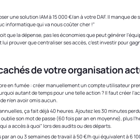
ser une solution IAM à 15 000 €/an à votre DAF. Il manque de s
ruc informatique qui va nous coûter cher !"
 voit que la dépense, pas les économies que peut générer l'équ
 lui prouver que centraliser ses accès, c'est investir pour gagn
cachés de votre organisation act
ore en fumée : créer manuellement un compte utilisateur pre
quoi autant de temps pour une telle action ? Il faut créer l'ac
r de n'en avoir omis aucun.
nuelles, ça fait déjà 40 heures. Ajoutez les 30 minutes perd
 oublie son mot de passe (60 fois par an en moyenne), plus l
ui a accès à quoi" lors des audits ou des départs.
s par an ou 3 semaines de travail à 50 €/h qui équivalent à 6 1