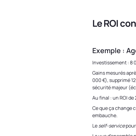
Le ROI con
Exemple : Ag
Investissement : 8 
Gains mesurés après
000 €), supprimé 12
sécurité majeur (éc
Au final : un ROI de
Ce que ça change c
embauche.
Le
self-service
pour