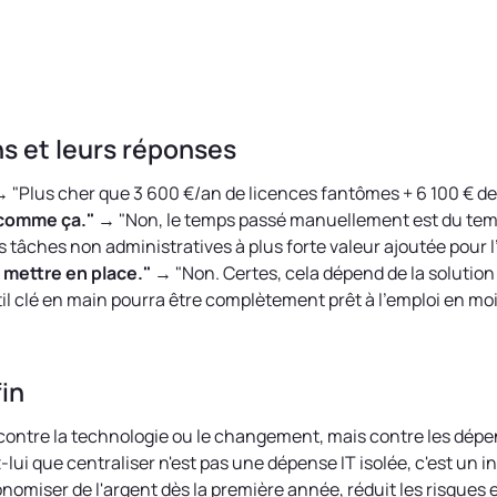
ns et leurs réponses
 "Plus cher que 3 600 €/an de licences fantômes + 6 100 € de
 comme ça."
→ "Non, le temps passé manuellement est du temp
s tâches non administratives à plus forte valeur ajoutée pour l
 mettre en place."
→ "Non. Certes, cela dépend de la solution
til clé en main pourra être complètement prêt à l'emploi en mo
fin
 contre la technologie ou le changement, mais contre les dépen
z-lui que centraliser n'est pas une dépense IT isolée, c'est un
onomiser de l'argent dès la première année, réduit les risques e