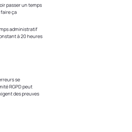
voir passer un temps
 faire ça
emps administratif
constant à 20 heures
erreurs se
ormité RGPD peut
exigent des preuves