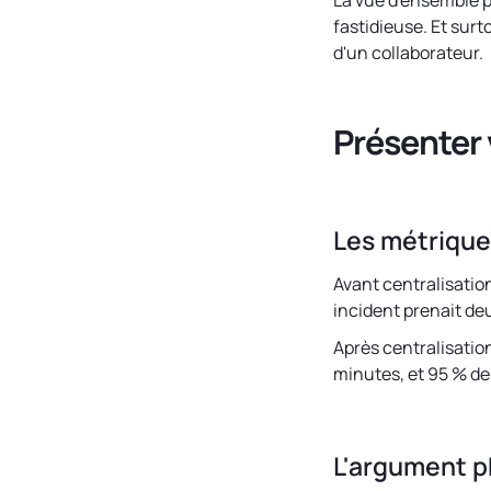
La vue d'ensemble p
fastidieuse. Et surtou
d'un collaborateur.
Présenter 
Les métriques
Avant centralisatio
incident prenait de
Après centralisatio
minutes, et 95 % de
L'argument ph