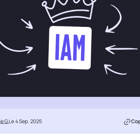
e G.
Le
4 Sep
.
2025
Copi