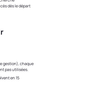
echerche
cès dès le départ
r
de gestion), chaque
t pas utilisées.
lvent en 15