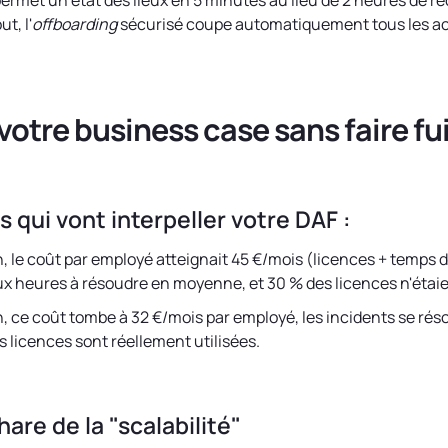
ermet un état des lieux en 5 minutes au lieu de 2 heures de r
t, l'
offboarding
sécurisé coupe automatiquement tous les ac
votre business case sans faire fui
 qui vont interpeller votre DAF :
n, le coût par employé atteignait 45 €/mois (licences + temps 
ux heures à résoudre en moyenne, et 30 % des licences n'étaien
n, ce coût tombe à 32 €/mois par employé, les incidents se réso
s licences sont réellement utilisées.
are de la "scalabilité"